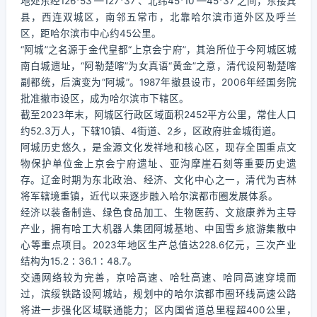
地处东经126°53′—127°37′、北纬45°10′—45°37′之间，东接宾
县，西连双城区，南邻五常市，北靠哈尔滨市道外区及呼兰
区，距哈尔滨市中心约45公里。
“阿城”之名源于金代皇都“上京会宁府”，其治所位于今阿城区城
南白城遗址，“阿勒楚喀”为女真语“黄金”之意，清代设阿勒楚喀
副都统，后演变为“阿城”。1987年撤县设市，2006年经国务院
批准撤市设区，成为哈尔滨市下辖区。
截至2023年末，阿城区行政区域面积2452平方公里，常住人口
约52.3万人，下辖10镇、4街道、2乡，区政府驻金城街道。
阿城历史悠久，是金源文化发祥地和核心区，现存全国重点文
物保护单位金上京会宁府遗址、亚沟摩崖石刻等重要历史遗
存。辽金时期为东北政治、经济、文化中心之一，清代为吉林
将军辖境重镇，近代以来逐步融入哈尔滨都市圈发展体系。
经济以装备制造、绿色食品加工、生物医药、文旅康养为主导
产业，拥有哈工大机器人集团阿城基地、中国雪乡旅游集散中
心等重点项目。2023年地区生产总值达228.6亿元，三次产业
结构为15.2∶36.1∶48.7。
交通网络较为完善，京哈高速、哈牡高速、哈同高速穿境而
过，滨绥铁路设阿城站，规划中的哈尔滨都市圈环线高速公路
将进一步强化区域联通能力；区内国省道总里程超400公里，