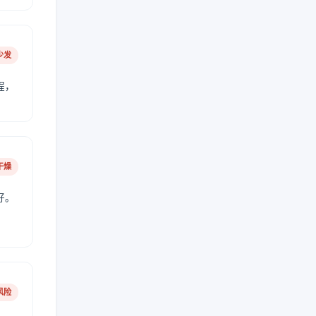
少发
程，
干燥
好。
风险