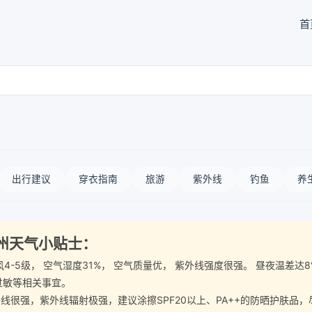
首
出行建议
穿衣指南
旅游
紫外线
钓鱼
养
治州天气小贴士：
西南风4-5级， 空气湿度31%， 空气质量优， 紫外线强度很强。 昼夜
过敏等相关事宜。
很强，紫外线辐射极强，建议涂擦SPF20以上、PA++的防晒护肤品