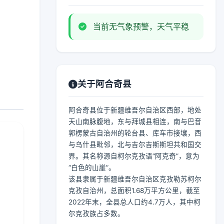
当前无气象预警，天气平稳
关于阿合奇县
阿合奇县位于新疆维吾尔自治区西部，地处
天山南脉腹地，东与拜城县相连，南与巴音
郭楞蒙古自治州的轮台县、库车市接壤，西
与乌什县毗邻，北与吉尔吉斯斯坦共和国交
界。其名称源自柯尔克孜语“阿克奇”，意为
“白色的山崖”。
该县隶属于新疆维吾尔自治区克孜勒苏柯尔
克孜自治州，总面积1.68万平方公里，截至
2022年末，全县总人口约4.7万人，其中柯
尔克孜族占多数。