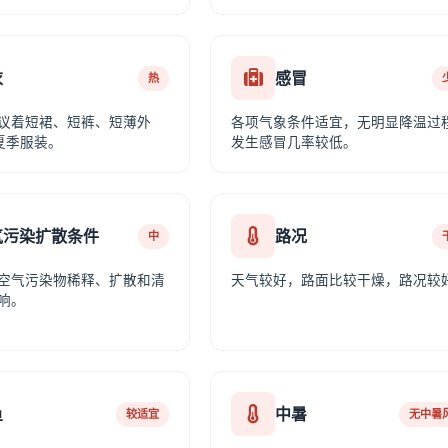
衣
感冒
热
议着短裙、短裤、短薄外
各项气象条件适宜，无明显降温过
夏季服装。
发生感冒几率较低。
气污染扩散条件
路况
中
空气污染物稀释、扩散和清
天气较好，路面比较干燥，路况较
响。
鱼
中暑
较适宜
无中暑