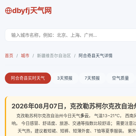
dbyfj天气网
首页
/
城市
/
新疆维吾尔自治区
/
阿合奇县天气详情
阿合奇县实时天气
3天预报
7天预报
空气质量
2026年08月07日，克孜勒苏柯尔克孜自
克孜勒苏柯尔克孜自治州今日天气
多云
， 气温13~21℃， 
响。 今日感冒、舒适度、旅游、交通等指数比较舒适； 需要注意
天气热，建议着短裙、短裤、短薄外套、T恤等夏季服装。 紫外线