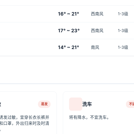
16° ~ 21°
西南风
1-3级
17° ~ 23°
西南风
1-3级
14° ~ 21°
南风
1-3级
敏
洗车
易发
不
诱发过敏，宜穿长衣长裤并
将有降水，不宜洗车。
和口罩，外出归来时及时清
。