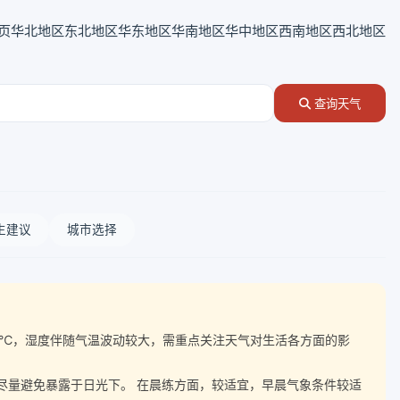
页
华北地区
东北地区
华东地区
华南地区
华中地区
西南地区
西北地区
查询天气
生建议
城市选择
温差达8℃，湿度伴随气温波动较大，需重点关注天气对生活各方面的影
，尽量避免暴露于日光下。 在晨练方面，较适宜，早晨气象条件较适