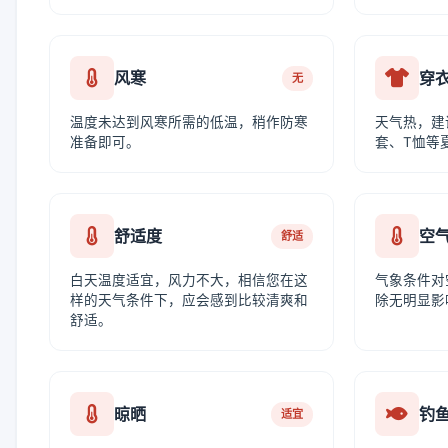
风寒
穿
无
温度未达到风寒所需的低温，稍作防寒
天气热，建
准备即可。
套、T恤等
舒适度
空
舒适
白天温度适宜，风力不大，相信您在这
气象条件对
样的天气条件下，应会感到比较清爽和
除无明显影
舒适。
晾晒
钓
适宜