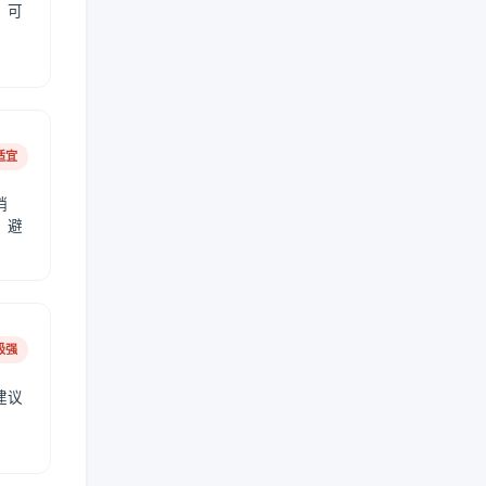
，可
适宜
稍
，避
极强
建议
肤