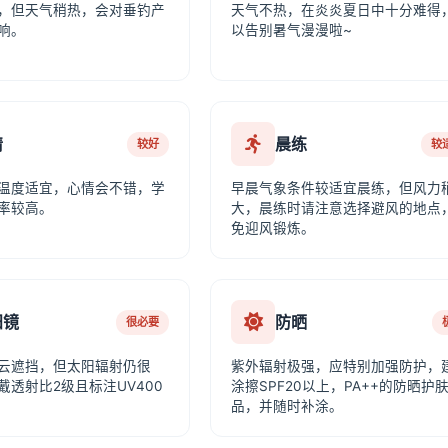
，但天气稍热，会对垂钓产
天气不热，在炎炎夏日中十分难得
响。
以告别暑气漫漫啦~
情
晨练
较好
较
温度适宜，心情会不错，学
早晨气象条件较适宜晨练，但风力
率较高。
大，晨练时请注意选择避风的地点
免迎风锻炼。
阳镜
防晒
很必要
云遮挡，但太阳辐射仍很
紫外辐射极强，应特别加强防护，
戴透射比2级且标注UV400
涂擦SPF20以上，PA++的防晒护
品，并随时补涂。