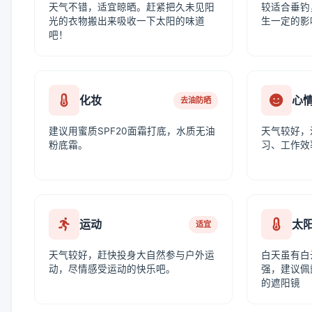
天气不错，适宜晾晒。赶紧把久未见阳
较适合垂钓
光的衣物搬出来吸收一下太阳的味道
生一定的影
吧！
化妆
心
去油防晒
建议用蜜质SPF20面霜打底，水质无油
天气较好，
粉底霜。
习、工作效
运动
太
适宜
天气较好，赶快投身大自然参与户外运
白天虽有白
动，尽情感受运动的快乐吧。
强，建议佩
的遮阳镜