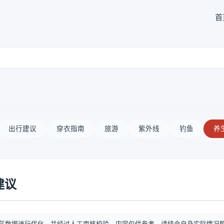
首
出行建议
穿衣指南
旅游
紫外线
钓鱼
养
建议
气数据进行优化，并经过人工审核校验。内容仅供参考，请结合自身实际情况