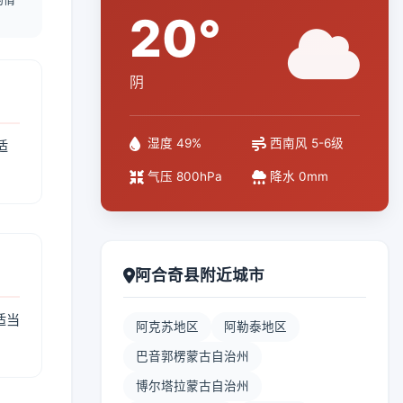
20°
阴
湿度 49%
西南风 5-6级
适
气压 800hPa
降水 0mm
阿合奇县附近城市
适当
阿克苏地区
阿勒泰地区
巴音郭楞蒙古自治州
博尔塔拉蒙古自治州