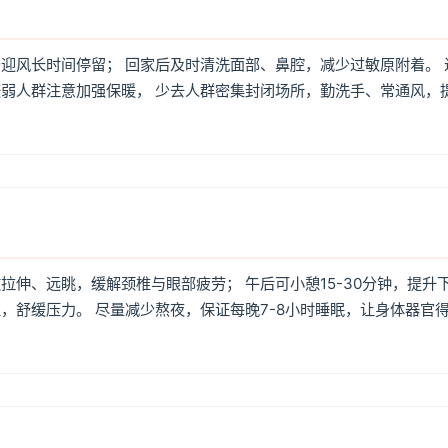
迎风长时间停留； 回家后及时清洗面部、鼻腔，减少过敏原附着。 
弱人群注意加强保暖， 少去人群密集封闭场所，勤洗手、常通风，
伸、远眺，缓解颈椎与眼部疲劳； 午后可小憩15-30分钟，提升
，舒缓压力。 尽量减少熬夜，保证每晚7-8小时睡眠，让身体器官