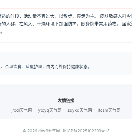
舒适的时段，活动量不宜过大，以散步、慢走为主。 皮肤敏感人群今
喘的人群，在风大、干燥环境下加强防护，随身携带常用药物。 居家
倒。
作息、合理饮食、适度护理，由内而外保持健康状态。
友情链接
jrxdj天气网
ytcyq天气网
zuykd天气网
jfcsm天气网
© 2026 dbyfj天气网.
鄂ICP备2025102299号-3