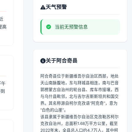
天气预警
近
提高
当前无预警信息
关于阿合奇县
阿合奇县位于新疆维吾尔自治区西部，地处
天山南脉腹地，东与拜城县相连，南与巴音
下午
郭楞蒙古自治州的轮台县、库车市接壤，西
得到
与乌什县毗邻，北与吉尔吉斯斯坦共和国交
界。其名称源自柯尔克孜语“阿克奇”，意为
“白色的山崖”。
该县隶属于新疆维吾尔自治区克孜勒苏柯尔
克孜自治州，总面积1.68万平方公里，截至
2022年末，全县总人口约4.7万人，其中柯