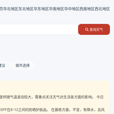
页
华北地区
东北地区
华东地区
华南地区
华中地区
西南地区
西北地区
查询天气
建议
城市选择
℃，湿度伴随气温波动较大，需重点关注天气对生活各方面的影响。 今日
F在8-12之间的防晒护肤品。 在晨练方面，不宜，有降水，且风