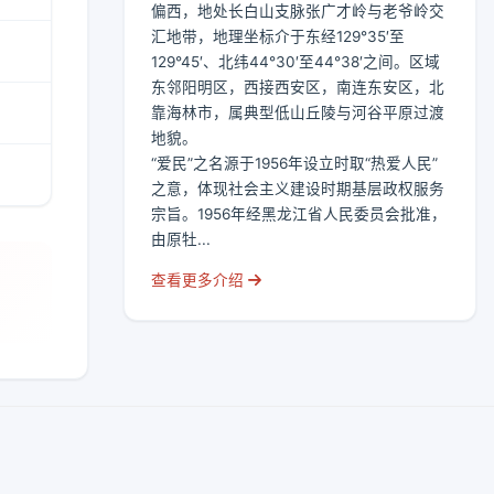
偏西，地处长白山支脉张广才岭与老爷岭交
汇地带，地理坐标介于东经129°35′至
129°45′、北纬44°30′至44°38′之间。区域
东邻阳明区，西接西安区，南连东安区，北
靠海林市，属典型低山丘陵与河谷平原过渡
地貌。
“爱民”之名源于1956年设立时取“热爱人民”
之意，体现社会主义建设时期基层政权服务
宗旨。1956年经黑龙江省人民委员会批准，
由原牡...
查看更多介绍