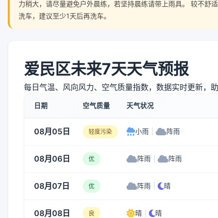
力稍大，请尽量避免户外晨练，若坚持晨练请带上雨具。 较不舒
洗车，建议至少1天后再洗车。
爱民区未来7天天气预报
每日气温、风向风力、空气质量指数，数据实时更新，
日期
空气质量
天气状况
08月05日
小雨
|
阵雨
轻度污染
08月06日
阵雨
|
阵雨
优
08月07日
阵雨
|
晴
优
08月08日
晴
|
晴
良