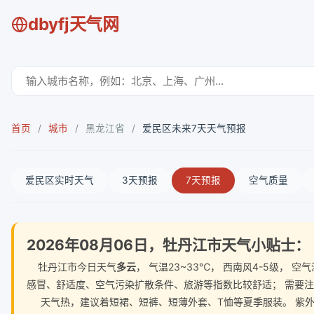
dbyfj天气网
首页
/
城市
/
黑龙江省
/
爱民区未来7天天气预报
爱民区实时天气
3天预报
7天预报
空气质量
2026年08月06日，牡丹江市天气小贴士：
牡丹江市今日天气
多云
， 气温23~33℃， 西南风4-5级，
感冒、舒适度、空气污染扩散条件、旅游等指数比较舒适； 需要
天气热，建议着短裙、短裤、短薄外套、T恤等夏季服装。 紫外线