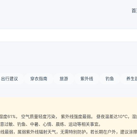
首
出行建议
穿衣指南
旅游
紫外线
钓鱼
养生
 空气湿度61%， 空气质量轻度污染， 紫外线强度最弱。 昼夜温差达10
注意过敏、钓鱼、中暑、心情、晨练、运动等相关事宜。
最弱，属弱紫外线辐射天气，无需特别防护。若长期在户外，建议涂擦SP