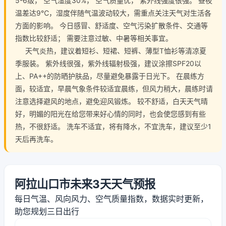
5-6级， 空气湿度30%， 空气质量优， 紫外线强度很强。 昼夜
温差达9℃，湿度伴随气温波动较大，需重点关注天气对生活各
方面的影响。 今日感冒、舒适度、空气污染扩散条件、交通等
指数比较舒适； 需要注意过敏、中暑等相关事宜。
天气炎热，建议着短衫、短裙、短裤、薄型T恤衫等清凉夏
季服装。 紫外线很强，紫外线辐射极强，建议涂擦SPF20以
上、PA++的防晒护肤品，尽量避免暴露于日光下。 在晨练方
面，较适宜，早晨气象条件较适宜晨练，但风力稍大，晨练时请
注意选择避风的地点，避免迎风锻炼。 较不舒适，白天天气晴
好，明媚的阳光在给您带来好心情的同时，也会使您感到有些
热，不很舒适。 洗车不适宜，将有降水，不宜洗车，建议至少1
天后再洗车。
阿拉山口市未来3天天气预报
每日气温、风向风力、空气质量指数，数据实时更新，
助您规划三日出行