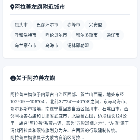
阿拉善左旗附近城市
包头市
巴彦淖尔市
赤峰市
兴安盟
呼和浩特市
呼伦贝尔市
鄂尔多斯市
通辽市
乌兰察布市
乌海市
锡林郭勒盟
关于阿拉善左旗
阿拉善左旗位于内蒙古自治区西部、贺兰山西麓，地处东经
102°09′—106°04′、北纬37°24′—40°08′之间，东与乌海市、
鄂尔多斯市接壤，南连宁夏回族自治区银川市、石嘴山市，西
邻阿拉善右旗和甘肃省武威市，北靠蒙古国，边境线长124公
里。旗名“阿拉善”系蒙古语，意为“五彩斑斓之地”，“左旗”源于
清代阿拉善和硕特旗划分为左、右两翼的行政建制传统。
阿拉善左旗隶属于内蒙古自治区阿拉...