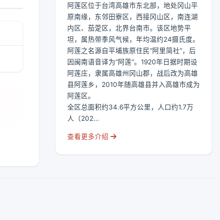
阿莲区位于台湾高雄市东北部，地处冈山平
原南缘，东邻田寮区，西接冈山区，南连湖
内区、茄萣区，北界台南市。该区地势平
坦，属热带季风气候，年均温约24摄氏度。
阿莲之名源自平埔族原住民“阿里简社”，后
因闽南语音译为“阿莲”。1920年日据时期设
阿莲庄，隶属高雄州冈山郡，战后改为高雄
县阿莲乡，2010年随高雄县并入高雄市成为
阿莲区。
全区总面积约34.6平方公里，人口约1.7万
人（202...
查看更多介绍