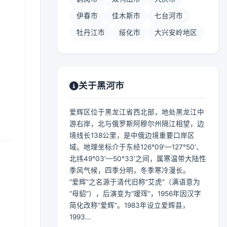
伊春市
佳木斯市
七台河市
牡丹江市
绥化市
大兴安岭地区
】
关于黑河市
爱辉区位于黑龙江省西北部，地处黑龙江中
游右岸，北与俄罗斯阿穆尔州隔江相望，边
境线长138公里，是中俄边境重要口岸区
域。地理坐标介于东经126°09′—127°50′、
北纬49°03′—50°33′之间，属寒温带大陆性
季风气候，四季分明，冬季寒冷漫长。
“爱辉”之名源于清代旧称“艾虎”（满语意为
“母貂”），后演变为“瑷珲”，1956年因汉字
简化改称“爱辉”。1983年设立爱辉县，
1993...