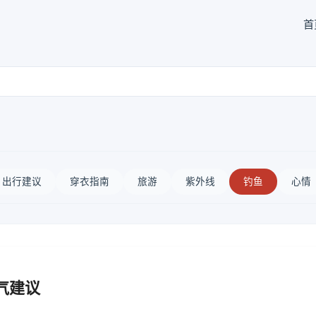
首
出行建议
穿衣指南
旅游
紫外线
钓鱼
心情
气建议