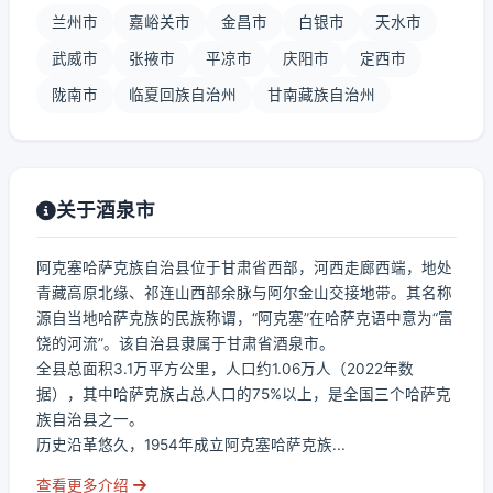
兰州市
嘉峪关市
金昌市
白银市
天水市
武威市
张掖市
平凉市
庆阳市
定西市
陇南市
临夏回族自治州
甘南藏族自治州
关于酒泉市
阿克塞哈萨克族自治县位于甘肃省西部，河西走廊西端，地处
青藏高原北缘、祁连山西部余脉与阿尔金山交接地带。其名称
源自当地哈萨克族的民族称谓，“阿克塞”在哈萨克语中意为“富
饶的河流”。该自治县隶属于甘肃省酒泉市。
全县总面积3.1万平方公里，人口约1.06万人（2022年数
据），其中哈萨克族占总人口的75%以上，是全国三个哈萨克
族自治县之一。
历史沿革悠久，1954年成立阿克塞哈萨克族...
查看更多介绍