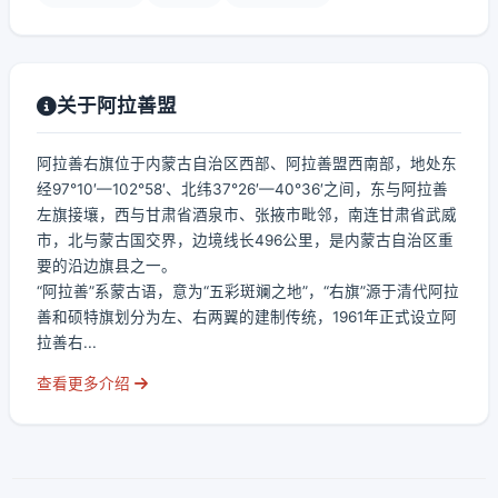
关于阿拉善盟
阿拉善右旗位于内蒙古自治区西部、阿拉善盟西南部，地处东
经97°10′—102°58′、北纬37°26′—40°36′之间，东与阿拉善
左旗接壤，西与甘肃省酒泉市、张掖市毗邻，南连甘肃省武威
市，北与蒙古国交界，边境线长496公里，是内蒙古自治区重
要的沿边旗县之一。
“阿拉善”系蒙古语，意为“五彩斑斓之地”，“右旗”源于清代阿拉
善和硕特旗划分为左、右两翼的建制传统，1961年正式设立阿
拉善右...
查看更多介绍