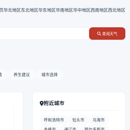
页
华北地区
东北地区
华东地区
华南地区
华中地区
西南地区
西北地区
查询天气
情
养生建议
城市选择
附近城市
呼和浩特市
包头市
乌海市
赤峰市
通辽市
鄂尔多斯市