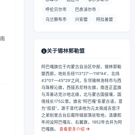
呼伦贝尔市
巴彦淖尔市
乌兰察布市
兴安盟
阿拉善盟
中雨
关于锡林郭勒盟
阿巴嘎旗位于内蒙古自治区中部，锡林郭勒
盟西部，地处东经113°27′—116°44′、北纬
43°01′—45°29′之间，东邻锡林浩特市与西
乌珠穆沁旗，西接苏尼特左旗，南连正蓝旗
与浑善达克沙地北缘，北与蒙古国接壤，国
境线长175公里。旗名“阿巴嘎”系蒙古语，意
为“叔叔”，源于清代该地为元太祖成吉思汗
之弟别里古台后裔所辖部落驻牧地，清康熙
年间设阿巴嘎左、右翼旗，1952年合并为阿
巴嘎旗。
查看更多介绍