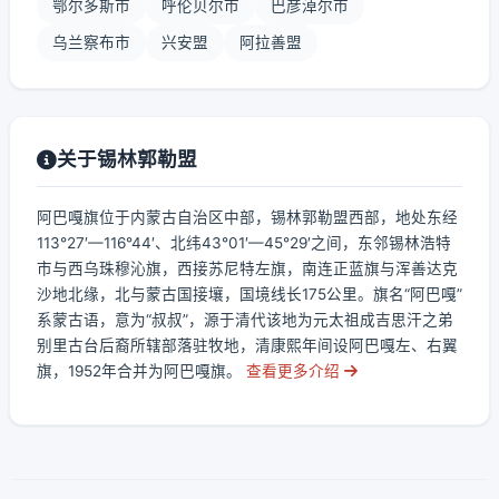
鄂尔多斯市
呼伦贝尔市
巴彦淖尔市
乌兰察布市
兴安盟
阿拉善盟
关于锡林郭勒盟
阿巴嘎旗位于内蒙古自治区中部，锡林郭勒盟西部，地处东经
113°27′—116°44′、北纬43°01′—45°29′之间，东邻锡林浩特
市与西乌珠穆沁旗，西接苏尼特左旗，南连正蓝旗与浑善达克
沙地北缘，北与蒙古国接壤，国境线长175公里。旗名“阿巴嘎”
系蒙古语，意为“叔叔”，源于清代该地为元太祖成吉思汗之弟
别里古台后裔所辖部落驻牧地，清康熙年间设阿巴嘎左、右翼
旗，1952年合并为阿巴嘎旗。
查看更多介绍