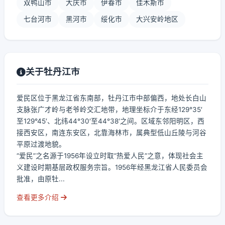
双鸭山市
大庆市
伊春市
佳木斯市
七台河市
黑河市
绥化市
大兴安岭地区
关于牡丹江市
爱民区位于黑龙江省东南部，牡丹江市中部偏西，地处长白山
支脉张广才岭与老爷岭交汇地带，地理坐标介于东经129°35′
至129°45′、北纬44°30′至44°38′之间。区域东邻阳明区，西
接西安区，南连东安区，北靠海林市，属典型低山丘陵与河谷
平原过渡地貌。
“爱民”之名源于1956年设立时取“热爱人民”之意，体现社会主
义建设时期基层政权服务宗旨。1956年经黑龙江省人民委员会
批准，由原牡...
查看更多介绍