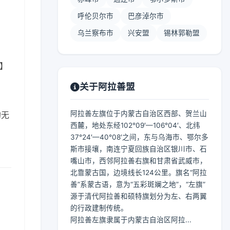
呼伦贝尔市
巴彦淖尔市
乌兰察布市
兴安盟
锡林郭勒盟
 】
关于阿拉善盟
阿拉善左旗位于内蒙古自治区西部、贺兰山
的无
西麓，地处东经102°09′—106°04′、北纬
37°24′—40°08′之间，东与乌海市、鄂尔多
斯市接壤，南连宁夏回族自治区银川市、石
嘴山市，西邻阿拉善右旗和甘肃省武威市，
北靠蒙古国，边境线长124公里。旗名“阿拉
善”系蒙古语，意为“五彩斑斓之地”，“左旗”
源于清代阿拉善和硕特旗划分为左、右两翼
的行政建制传统。
阿拉善左旗隶属于内蒙古自治区阿拉...