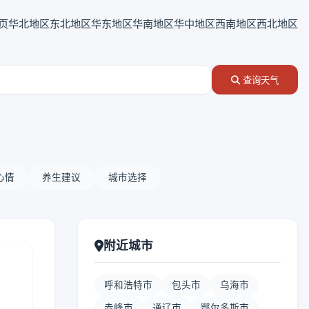
页
华北地区
东北地区
华东地区
华南地区
华中地区
西南地区
西北地区
查询天气
心情
养生建议
城市选择
附近城市
呼和浩特市
包头市
乌海市
赤峰市
通辽市
鄂尔多斯市