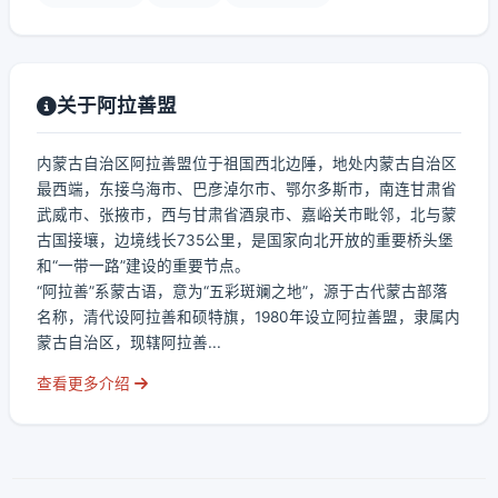
关于阿拉善盟
内蒙古自治区阿拉善盟位于祖国西北边陲，地处内蒙古自治区
最西端，东接乌海市、巴彦淖尔市、鄂尔多斯市，南连甘肃省
武威市、张掖市，西与甘肃省酒泉市、嘉峪关市毗邻，北与蒙
古国接壤，边境线长735公里，是国家向北开放的重要桥头堡
和“一带一路”建设的重要节点。
“阿拉善”系蒙古语，意为“五彩斑斓之地”，源于古代蒙古部落
名称，清代设阿拉善和硕特旗，1980年设立阿拉善盟，隶属内
蒙古自治区，现辖阿拉善...
查看更多介绍