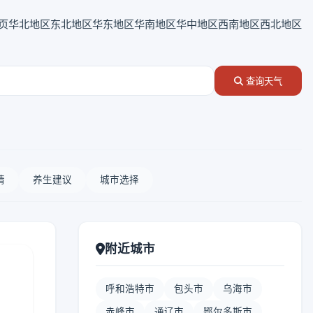
页
华北地区
东北地区
华东地区
华南地区
华中地区
西南地区
西北地区
查询天气
情
养生建议
城市选择
附近城市
呼和浩特市
包头市
乌海市
赤峰市
通辽市
鄂尔多斯市