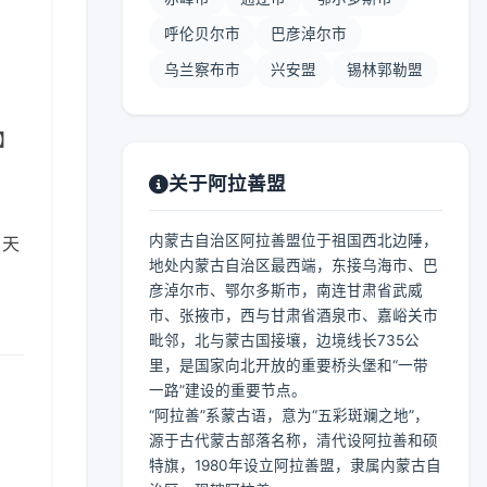
呼伦贝尔市
巴彦淖尔市
乌兰察布市
兴安盟
锡林郭勒盟
 】
关于阿拉善盟
内蒙古自治区阿拉善盟位于祖国西北边陲，
。天
地处内蒙古自治区最西端，东接乌海市、巴
彦淖尔市、鄂尔多斯市，南连甘肃省武威
市、张掖市，西与甘肃省酒泉市、嘉峪关市
毗邻，北与蒙古国接壤，边境线长735公
里，是国家向北开放的重要桥头堡和“一带
一路”建设的重要节点。
“阿拉善”系蒙古语，意为“五彩斑斓之地”，
源于古代蒙古部落名称，清代设阿拉善和硕
特旗，1980年设立阿拉善盟，隶属内蒙古自