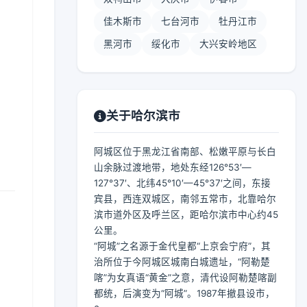
佳木斯市
七台河市
牡丹江市
黑河市
绥化市
大兴安岭地区
】
关于哈尔滨市
阿城区位于黑龙江省南部、松嫩平原与长白
山余脉过渡地带，地处东经126°53′—
127°37′、北纬45°10′—45°37′之间，东接
宾县，西连双城区，南邻五常市，北靠哈尔
滨市道外区及呼兰区，距哈尔滨市中心约45
公里。
“阿城”之名源于金代皇都“上京会宁府”，其
治所位于今阿城区城南白城遗址，“阿勒楚
喀”为女真语“黄金”之意，清代设阿勒楚喀副
都统，后演变为“阿城”。1987年撤县设市，