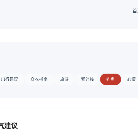
首
出行建议
穿衣指南
旅游
紫外线
钓鱼
心情
气建议