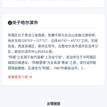
关于哈尔滨市
阿城区位于黑龙江省南部、松嫩平原与长白山余脉过渡地带，
地处东经126°53′—127°37′、北纬45°10′—45°37′之间，东接
宾县，西连双城区，南邻五常市，北靠哈尔滨市道外区及呼兰
区，距哈尔滨市中心约45公里。
“阿城”之名源于金代皇都“上京会宁府”，其治所位于今阿城区
城南白城遗址，“阿勒楚喀”为女真语“黄金”之意，清代设阿勒
楚喀副都统，后演变为“阿城”。1987年撤县设市，2...
查看更多介绍
友情链接