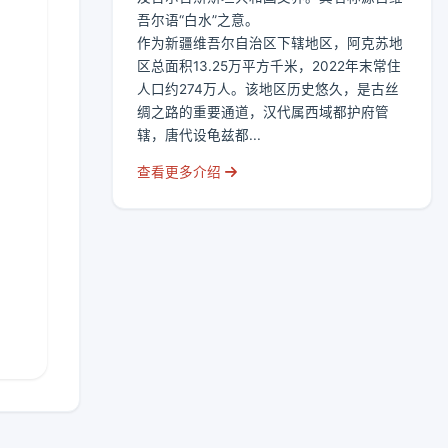
吾尔语“白水”之意。
作为新疆维吾尔自治区下辖地区，阿克苏地
区总面积13.25万平方千米，2022年末常住
人口约274万人。该地区历史悠久，是古丝
绸之路的重要通道，汉代属西域都护府管
辖，唐代设龟兹都...
查看更多介绍