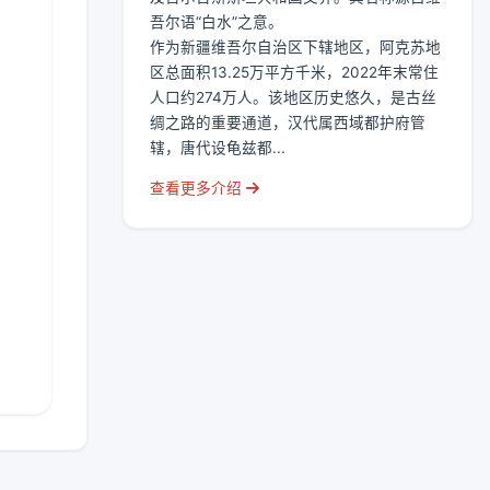
吾尔语“白水”之意。
作为新疆维吾尔自治区下辖地区，阿克苏地
区总面积13.25万平方千米，2022年末常住
人口约274万人。该地区历史悠久，是古丝
绸之路的重要通道，汉代属西域都护府管
辖，唐代设龟兹都...
查看更多介绍