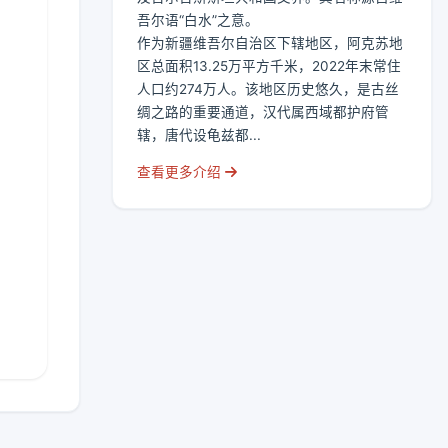
吾尔语“白水”之意。
作为新疆维吾尔自治区下辖地区，阿克苏地
区总面积13.25万平方千米，2022年末常住
人口约274万人。该地区历史悠久，是古丝
绸之路的重要通道，汉代属西域都护府管
辖，唐代设龟兹都...
查看更多介绍