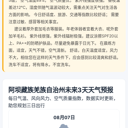
5级， 空气湿度89%， 空气质量优， 紫外线强度很强。 昼夜温
差达12℃，湿度伴随气温波动较大，需重点关注天气对生活各
方面的影响。 今日舒适度、旅游、交通等指数比较舒适； 需要
注意过敏、感冒等相关事宜。
建议着厚外套加毛衣等服装。年老体弱者宜着大衣、呢外套
加羊毛衫。 紫外线很强，紫外线辐射极强，建议涂擦SPF20以
上、PA++的防晒护肤品，尽量避免暴露于日光下。 在晨练方
面，适宜，天气不错，空气清新。 舒适，白天温度适宜，风力
不大，相信您在这样的天气条件下，应会感到比较清爽和舒适。
洗车不适宜，将有降水，不宜洗车。
阿坝藏族羌族自治州未来3天天气预报
每日气温、风向风力、空气质量指数，数据实时更新，
助您规划三日出行
08月07日