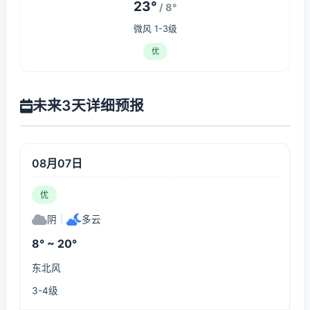
23°
/ 8°
微风 1-3级
优
未来3天详细预报
08月07日
优
阴
|
多云
8° ~ 20°
东北风
3-4级