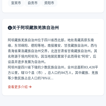
宜宾市
自贡市
资阳市
关于阿坝藏族羌族自治州
阿坝藏族羌族自治州位于四川省西北部，地处青藏高原东南
缘，东邻绵阳、德阳等地，南接雅安、甘孜藏族自治州，西与
青海省果洛藏族自治州交界，北连甘肃省甘南藏族自治州。其
名称源于境内阿坝沟，因当地居民聚居于此而得名“阿坝”，后
设县并逐步发展为自治州。
阿坝州是四川省下辖的少数民族自治州，全州总面积83,426平
方公里，辖13个县（市），总人口约94万人，其中藏族、羌族
等少数民族占总人口的78%以...
查看更多介绍