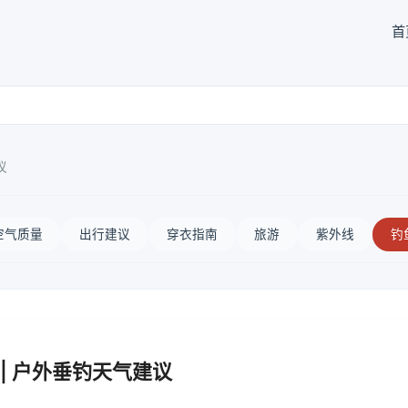
首
议
空气质量
出行建议
穿衣指南
旅游
紫外线
钓
| 户外垂钓天气建议