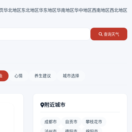
页
华北地区
东北地区
华东地区
华南地区
华中地区
西南地区
西北地区
查询天气
鱼
心情
养生建议
城市选择
附近城市
成都市
自贡市
攀枝花市
泸州市
德阳市
绵阳市