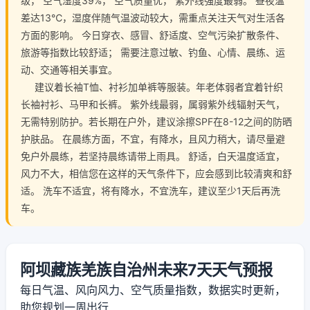
级， 空气湿度39%， 空气质量优， 紫外线强度最弱。 昼夜温
差达13℃，湿度伴随气温波动较大，需重点关注天气对生活各
方面的影响。 今日穿衣、感冒、舒适度、空气污染扩散条件、
旅游等指数比较舒适； 需要注意过敏、钓鱼、心情、晨练、运
动、交通等相关事宜。
建议着长袖T恤、衬衫加单裤等服装。年老体弱者宜着针织
长袖衬衫、马甲和长裤。 紫外线最弱，属弱紫外线辐射天气，
无需特别防护。若长期在户外，建议涂擦SPF在8-12之间的防晒
护肤品。 在晨练方面，不宜，有降水，且风力稍大，请尽量避
免户外晨练，若坚持晨练请带上雨具。 舒适，白天温度适宜，
风力不大，相信您在这样的天气条件下，应会感到比较清爽和舒
适。 洗车不适宜，将有降水，不宜洗车，建议至少1天后再洗
车。
阿坝藏族羌族自治州未来7天天气预报
每日气温、风向风力、空气质量指数，数据实时更新，
助您规划一周出行