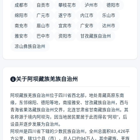
成都市
自贡市
攀枝花市
泸州市
德阳市
绵阳市
广元市
遂宁市
内江市
乐山市
南充市
眉山市
宜宾市
广安市
达州市
雅安市
巴中市
资阳市
甘孜藏族自治州
凉山彝族自治州
关于阿坝藏族羌族自治州
阿坝藏族羌族自治州位于四川省西北部，地处青藏高原东南
缘，东邻绵阳、德阳等地，南接雅安、甘孜藏族自治州，西与
青海省果洛藏族自治州交界，北连甘肃省甘南藏族自治州。其
名称源于境内阿坝沟，因当地居民聚居于此而得名“阿坝”，后
设县并逐步发展为自治州。
阿坝州是四川省下辖的少数民族自治州，全州总面积83,426平
方公里，辖13个县（市），总人口约94万人，其中藏族、羌族