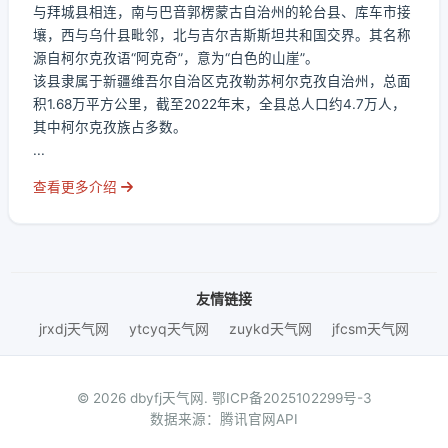
与拜城县相连，南与巴音郭楞蒙古自治州的轮台县、库车市接
壤，西与乌什县毗邻，北与吉尔吉斯斯坦共和国交界。其名称
源自柯尔克孜语“阿克奇”，意为“白色的山崖”。
该县隶属于新疆维吾尔自治区克孜勒苏柯尔克孜自治州，总面
积1.68万平方公里，截至2022年末，全县总人口约4.7万人，
其中柯尔克孜族占多数。
...
查看更多介绍
友情链接
jrxdj天气网
ytcyq天气网
zuykd天气网
jfcsm天气网
© 2026 dbyfj天气网.
鄂ICP备2025102299号-3
数据来源：腾讯官网API